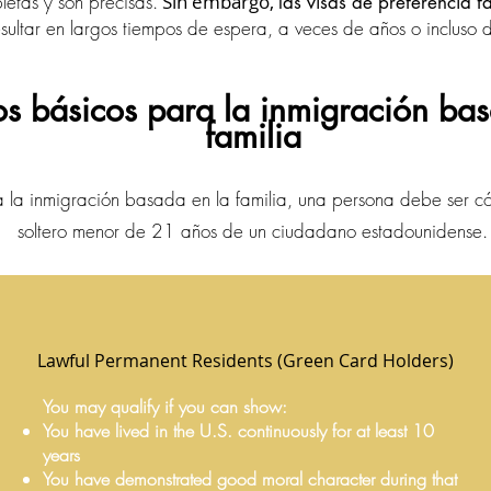
letas y son precisas.
Sin embargo,
las visas de preferencia fa
sultar en largos tiempos de espera, a veces de años o incluso
os básicos para la inmigración ba
familia
ra la inmigración basada en la familia, una persona debe ser c
soltero menor de 21 años de un ciudadano estadounidense.
Lawful Permanent Residents (Green Card Holders)
You may qualify if you can show:
You have lived in the U.S. continuously for at least 10
years
You have demonstrated good moral character during that