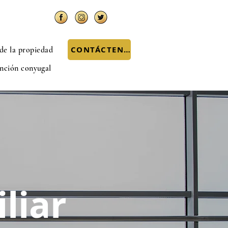
CONTÁCTENOS
 de la propiedad
nción conyugal
liar