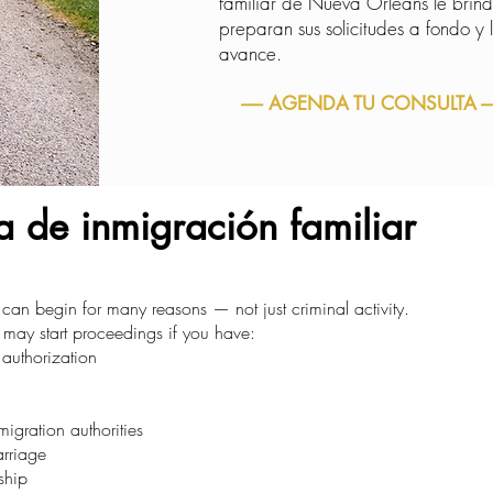
familiar de Nueva Orleans le brin
preparan sus solicitudes a fondo 
avance.
----- AGENDA TU CONSULTA ---
 de inmigración familiar
can begin for many reasons — not just criminal activity.
may start proceedings if you have:
 authorization
igration authorities
arriage
ship