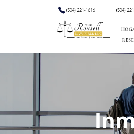
(504) 221-1616
(504) 22
HOG
RESE
Inm