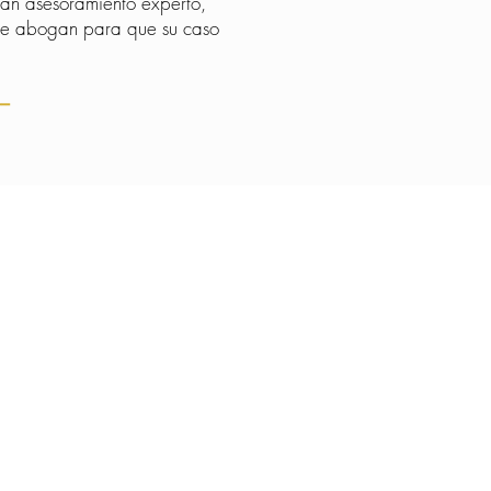
dan asesoramiento experto,
y le abogan para que su caso
--