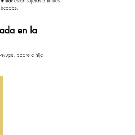
están sujetas a límites
miliar
 décadas.
sada en la
ónyuge, padre o hijo